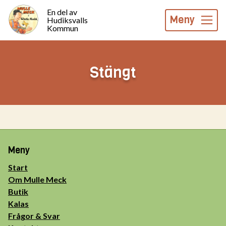
En del av
Meny
Hudiksvalls
Kommun
Stängt
Meny
Start
Om Mulle Meck
Butik
Kalas
Frågor & Svar