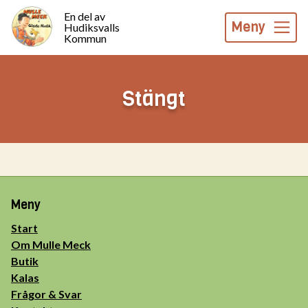
En del av
Meny
Hudiksvalls
Kommun
Stängt
Meny
Start
Om Mulle Meck
Butik
Kalas
Frågor & Svar