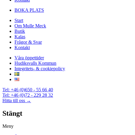
BOKA PLATS
Start
Om Mulle Meck
Butik
Kalas
Frågor & Svar
Kontakt
Våra öppettider
Hudiksvalls Kommun
Integritets- & cookiepolicy
Tel: +46 (0)650 - 55 66 40
Tel: +46 (0)72 - 229 28 32
Hitta till oss →
Stängt
Meny