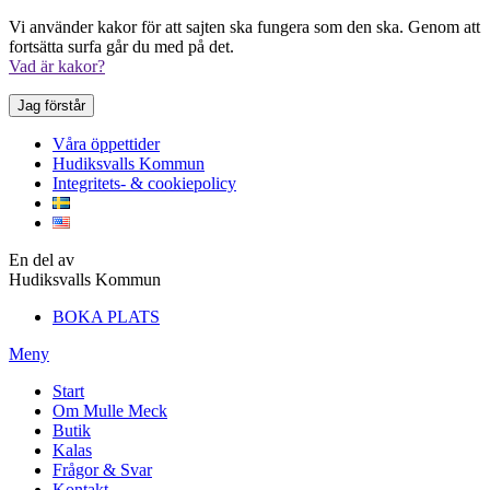
Vi använder kakor för att sajten ska fungera som den ska. Genom att
fortsätta surfa går du med på det.
Vad är kakor?
Jag förstår
Våra öppettider
Hudiksvalls Kommun
Integritets- & cookiepolicy
En del av
Hudiksvalls Kommun
BOKA PLATS
Meny
Start
Om Mulle Meck
Butik
Kalas
Frågor & Svar
Kontakt