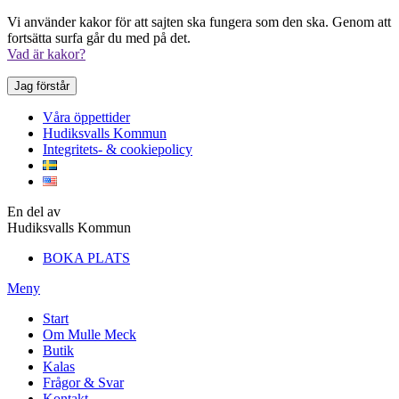
Vi använder kakor för att sajten ska fungera som den ska. Genom att
fortsätta surfa går du med på det.
Vad är kakor?
Jag förstår
Våra öppettider
Hudiksvalls Kommun
Integritets- & cookiepolicy
En del av
Hudiksvalls Kommun
BOKA PLATS
Meny
Start
Om Mulle Meck
Butik
Kalas
Frågor & Svar
Kontakt