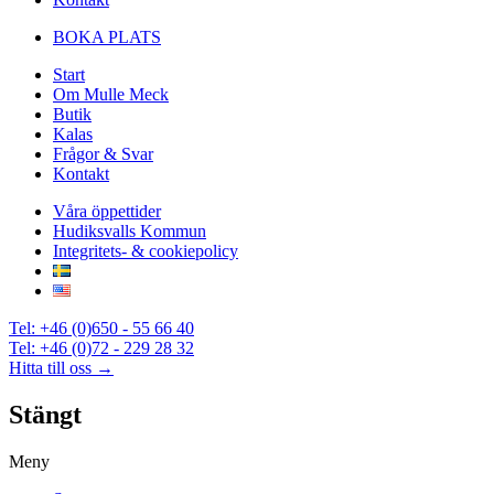
BOKA PLATS
Start
Om Mulle Meck
Butik
Kalas
Frågor & Svar
Kontakt
Våra öppettider
Hudiksvalls Kommun
Integritets- & cookiepolicy
Tel: +46 (0)650 - 55 66 40
Tel: +46 (0)72 - 229 28 32
Hitta till oss →
Stängt
Meny