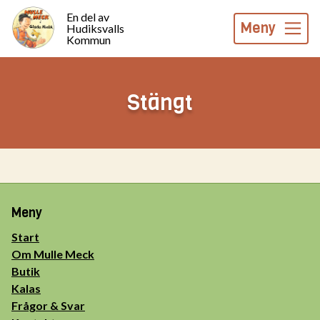
En del av
Meny
Hudiksvalls
Kommun
Stängt
Meny
Start
Om Mulle Meck
Butik
Kalas
Frågor & Svar