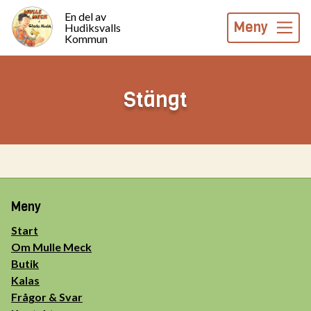
En del av
Meny
Hudiksvalls
Kommun
Stängt
Meny
Start
Om Mulle Meck
Butik
Kalas
Frågor & Svar