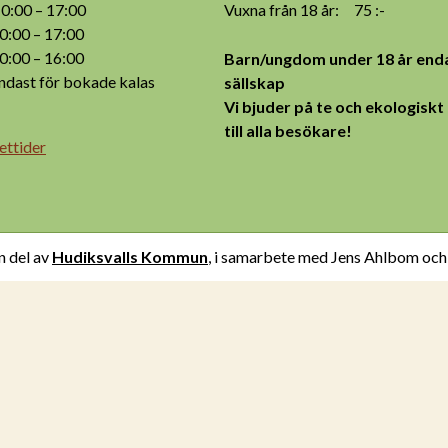
:00 – 17:00
Vuxna från 18 år: 75 :-
:00 – 17:00
:00 – 16:00
Barn/ungdom under 18 år enda
ast för bokade kalas
sällskap
Vi bjuder på te och ekologiskt
till alla besökare!
ettider
n del av
Hudiksvalls Kommun
, i samarbete med Jens Ahlbom oc