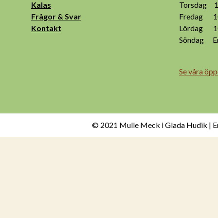
Kalas
Torsdag 10
Frågor & Svar
Fredag 10
Kontakt
Lördag 10
Söndag End
Se våra öpp
© 2021 Mulle Meck i Glada Hudik | E