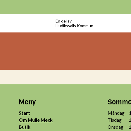
En del av
Hudiksvalls Kommun
Meny
Sommar
Start
Måndag 10
Om Mulle Meck
Tisdag 10
Butik
Onsdag 10