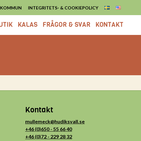
S KOMMUN
INTEGRITETS- & COOKIEPOLICY
UTIK
KALAS
FRÅGOR & SVAR
KONTAKT
Kontakt
mullemeck@hudiksvall.se
+46 (0)650 - 55 66 40
+46 (0)72 - 229 28 32