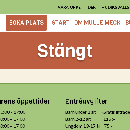
VÅRA ÖPPETTIDER
HUDIKSVALL
BOKA PLATS
START
OM MULLE MECK
B
Stängt
ens öppettider
Entréavgifter
:00 – 17:00
Barn under 2 år: Gratis inträde
:00 – 17:00
Barn 2-12 år: 115 :-
:00 – 17:00
Ungdom 13-17 år: 75:-