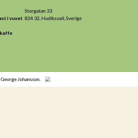
Storgatan 33
st i vuxet
824 32, Hudiksvall, Sverige
 kaffe
h George Johansson.