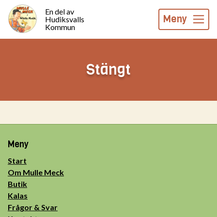
En del av
Meny
Hudiksvalls
Kommun
Stängt
Meny
Start
Om Mulle Meck
Butik
Kalas
Frågor & Svar