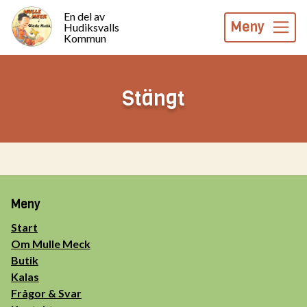
En del av
Meny
Hudiksvalls
Kommun
Stängt
Meny
Start
Om Mulle Meck
Butik
Kalas
Frågor & Svar