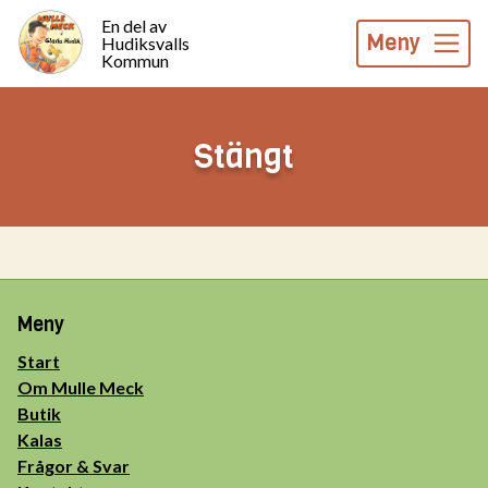
En del av
Meny
Hudiksvalls
Kommun
Stängt
Meny
Start
Om Mulle Meck
Butik
Kalas
Frågor & Svar