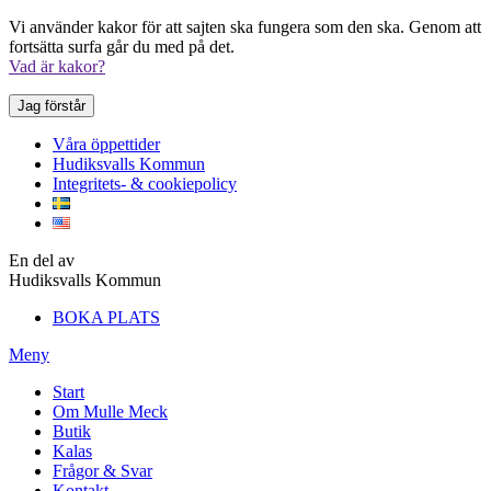
Vi använder kakor för att sajten ska fungera som den ska. Genom att
fortsätta surfa går du med på det.
Vad är kakor?
Jag förstår
Våra öppettider
Hudiksvalls Kommun
Integritets- & cookiepolicy
En del av
Hudiksvalls Kommun
BOKA PLATS
Meny
Start
Om Mulle Meck
Butik
Kalas
Frågor & Svar
Kontakt