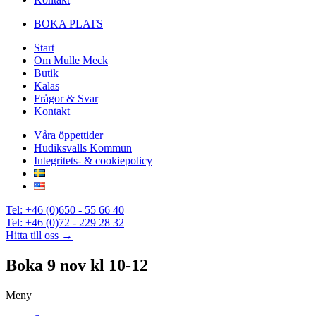
BOKA PLATS
Start
Om Mulle Meck
Butik
Kalas
Frågor & Svar
Kontakt
Våra öppettider
Hudiksvalls Kommun
Integritets- & cookiepolicy
Tel: +46 (0)650 - 55 66 40
Tel: +46 (0)72 - 229 28 32
Hitta till oss →
Boka 9 nov kl 10-12
Meny