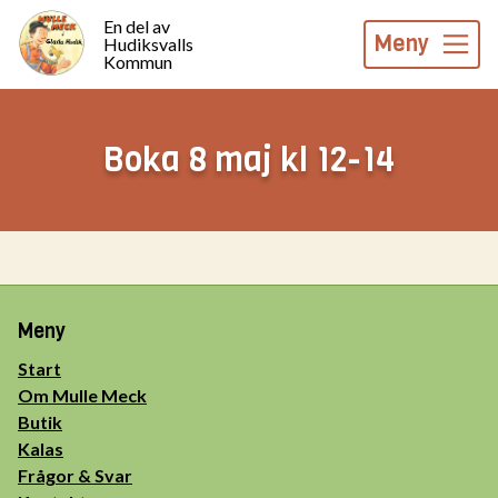
En del av
Meny
Hudiksvalls
Kommun
Boka 8 maj kl 12-14
Meny
Start
Om Mulle Meck
Butik
Kalas
Frågor & Svar