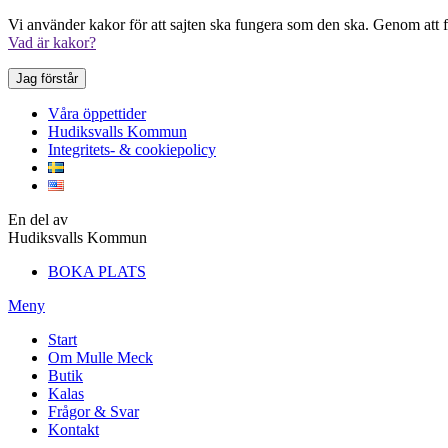
Vi använder kakor för att sajten ska fungera som den ska. Genom att fo
Vad är kakor?
Jag förstår
Våra öppettider
Hudiksvalls Kommun
Integritets- & cookiepolicy
En del av
Hudiksvalls Kommun
BOKA PLATS
Meny
Start
Om Mulle Meck
Butik
Kalas
Frågor & Svar
Kontakt