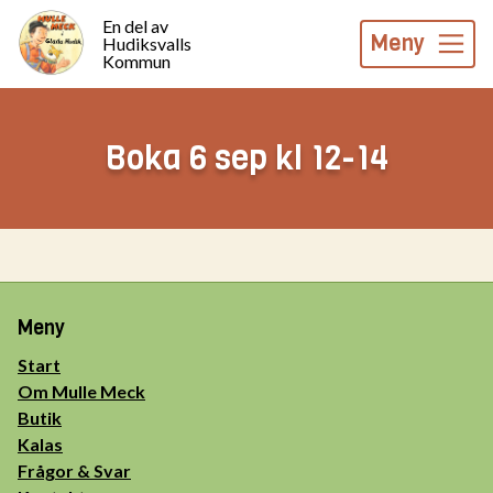
En del av
Meny
Hudiksvalls
Kommun
Boka 6 sep kl 12-14
Meny
Start
Om Mulle Meck
Butik
Kalas
Frågor & Svar