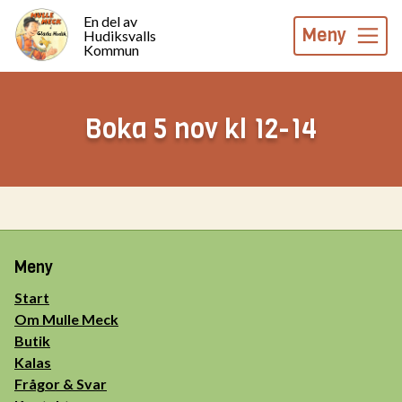
En del av
Meny
Hudiksvalls
Kommun
Boka 5 nov kl 12-14
Meny
Start
Om Mulle Meck
Butik
Kalas
Frågor & Svar