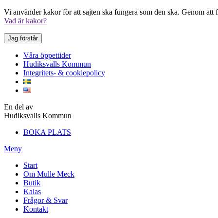
Vi använder kakor för att sajten ska fungera som den ska. Genom att fo
Vad är kakor?
Jag förstår
Våra öppettider
Hudiksvalls Kommun
Integritets- & cookiepolicy
En del av
Hudiksvalls Kommun
BOKA PLATS
Meny
Start
Om Mulle Meck
Butik
Kalas
Frågor & Svar
Kontakt