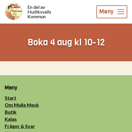
En del av
Meny
Hudiksvalls
Kommun
Boka 4 aug kl 10-12
Meny
Start
Om Mulle Meck
Butik
Kalas
Frågor & Svar