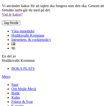
Vi använder kakor för att sajten ska fungera som den ska. Genom att
fortsätta surfa går du med på det.
Vad är kakor?
Jag förstår
Våra öppettider
Hudiksvalls Kommun
Integritets- & cookiepolicy
En del av
Hudiksvalls Kommun
BOKA PLATS
Meny
Start
Om Mulle Meck
Butik
Kalas
Frågor & Svar
Kontakt