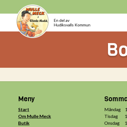
En del av
Hudiksvalls Kommun
Bo
Meny
Sommar
Start
Måndag 10
Om Mulle Meck
Tisdag 10
Butik
Onsdag 10