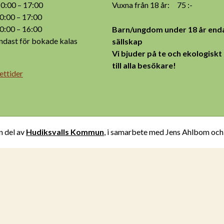
:00 – 17:00
Vuxna från 18 år: 75 :-
:00 – 17:00
:00 – 16:00
Barn/ungdom under 18 år enda
ast för bokade kalas
sällskap
Vi bjuder på te och ekologiskt
till alla besökare!
ettider
n del av
Hudiksvalls Kommun
, i samarbete med Jens Ahlbom oc