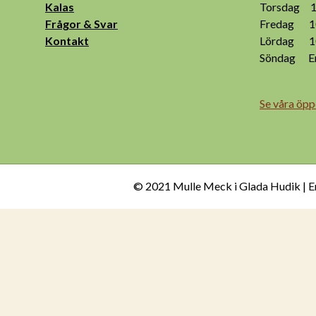
Kalas
Torsdag 10
Frågor & Svar
Fredag 10
Kontakt
Lördag 10
Söndag End
Se våra öpp
© 2021 Mulle Meck i Glada Hudik | E