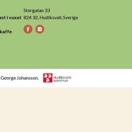
Storgatan 33
st i vuxet
824 32, Hudiksvall, Sverige
 kaffe
h George Johansson.