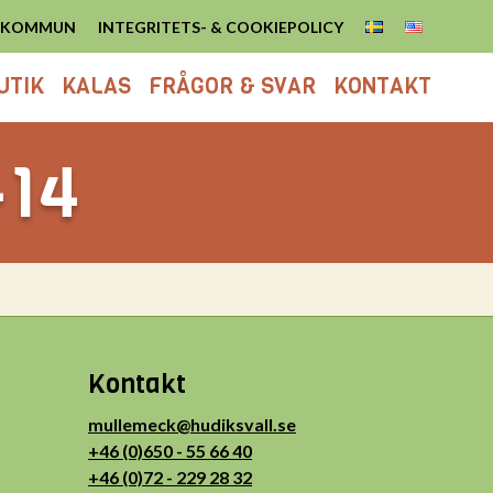
S KOMMUN
INTEGRITETS- & COOKIEPOLICY
UTIK
KALAS
FRÅGOR & SVAR
KONTAKT
-14
Kontakt
mullemeck@hudiksvall.se
+46 (0)650 - 55 66 40
+46 (0)72 - 229 28 32