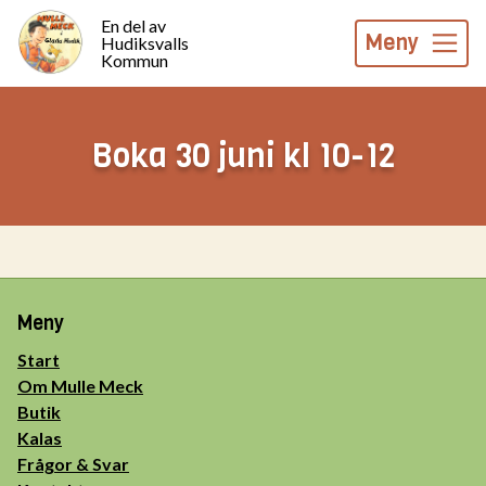
En del av
Meny
Hudiksvalls
Kommun
Boka 30 juni kl 10-12
Meny
Start
Om Mulle Meck
Butik
Kalas
Frågor & Svar