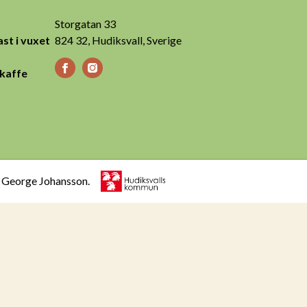
Storgatan 33
st i vuxet
824 32, Hudiksvall, Sverige
 kaffe
h George Johansson.