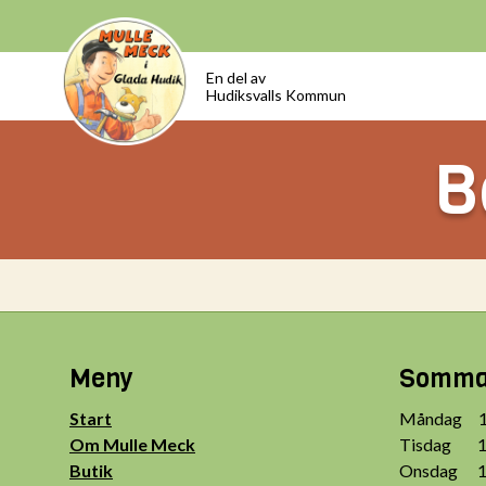
En del av
Hudiksvalls Kommun
B
Meny
Sommar
Start
Måndag 10
Om Mulle Meck
Tisdag 10
Butik
Onsdag 10