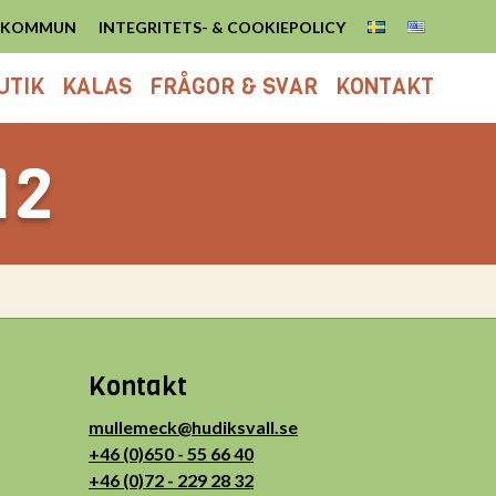
S KOMMUN
INTEGRITETS- & COOKIEPOLICY
UTIK
KALAS
FRÅGOR & SVAR
KONTAKT
12
Kontakt
mullemeck@hudiksvall.se
+46 (0)650 - 55 66 40
+46 (0)72 - 229 28 32