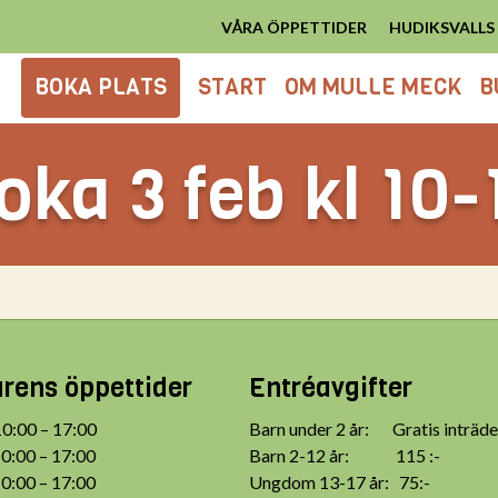
VÅRA ÖPPETTIDER
HUDIKSVALL
BOKA PLATS
START
OM MULLE MECK
B
oka 3 feb kl 10-
ens öppettider
Entréavgifter
:00 – 17:00
Barn under 2 år: Gratis inträde
:00 – 17:00
Barn 2-12 år: 115 :-
:00 – 17:00
Ungdom 13-17 år: 75:-