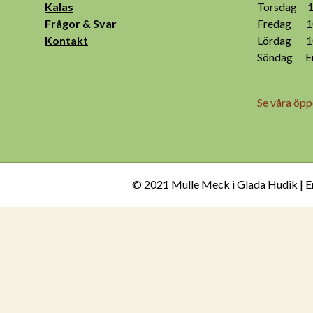
Kalas
Torsdag 10
Frågor & Svar
Fredag 10
Kontakt
Lördag 10
Söndag End
Se våra öpp
© 2021 Mulle Meck i Glada Hudik | E