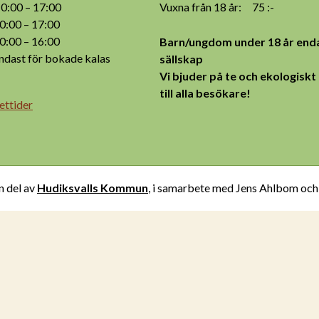
:00 – 17:00
Vuxna från 18 år: 75 :-
:00 – 17:00
:00 – 16:00
Barn/ungdom under 18 år enda
ast för bokade kalas
sällskap
Vi bjuder på te och ekologiskt
till alla besökare!
ettider
n del av
Hudiksvalls Kommun
, i samarbete med Jens Ahlbom oc