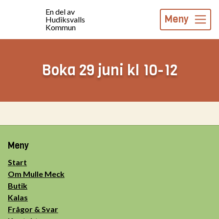
En del av
Meny
Hudiksvalls
Kommun
Boka 29 juni kl 10-12
Meny
Start
Om Mulle Meck
Butik
Kalas
Frågor & Svar