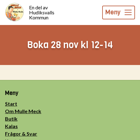
En del av
Meny
Hudiksvalls
Kommun
Boka 28 nov kl 12-14
Meny
Start
Om Mulle Meck
Butik
Kalas
Frågor & Svar