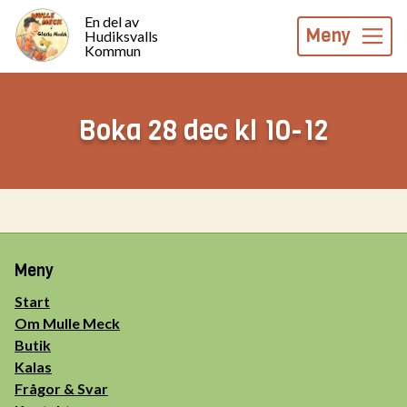
En del av
Meny
Hudiksvalls
Kommun
Boka 28 dec kl 10-12
Meny
Start
Om Mulle Meck
Butik
Kalas
Frågor & Svar