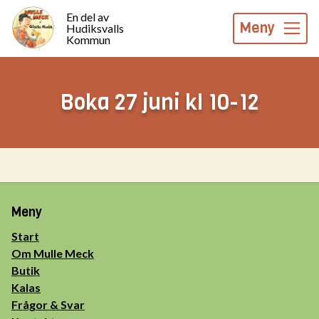
En del av
Meny
Hudiksvalls
Kommun
Boka 27 juni kl 10-12
Meny
Start
Om Mulle Meck
Butik
Kalas
Frågor & Svar