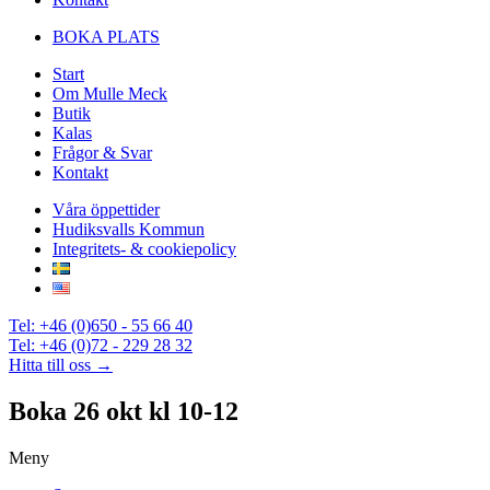
BOKA PLATS
Start
Om Mulle Meck
Butik
Kalas
Frågor & Svar
Kontakt
Våra öppettider
Hudiksvalls Kommun
Integritets- & cookiepolicy
Tel: +46 (0)650 - 55 66 40
Tel: +46 (0)72 - 229 28 32
Hitta till oss →
Boka 26 okt kl 10-12
Meny