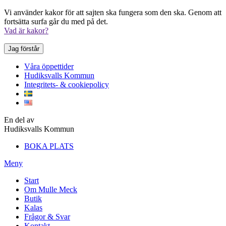
Vi använder kakor för att sajten ska fungera som den ska. Genom att
fortsätta surfa går du med på det.
Vad är kakor?
Jag förstår
Våra öppettider
Hudiksvalls Kommun
Integritets- & cookiepolicy
En del av
Hudiksvalls Kommun
BOKA PLATS
Meny
Start
Om Mulle Meck
Butik
Kalas
Frågor & Svar
Kontakt