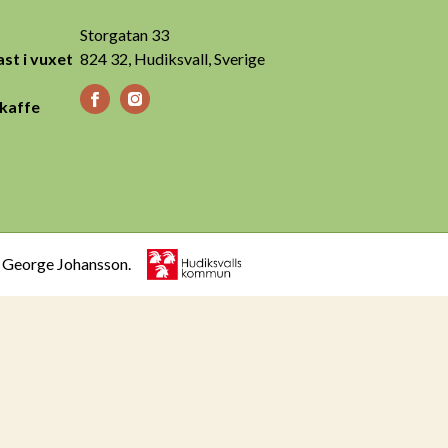
Storgatan 33
st i vuxet
824 32, Hudiksvall, Sverige
 kaffe
h George Johansson.