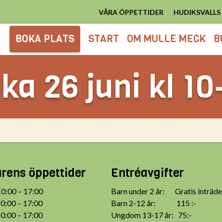
VÅRA ÖPPETTIDER
HUDIKSVALL
BOKA PLATS
START
OM MULLE MECK
B
ka 26 juni kl 10
ens öppettider
Entréavgifter
:00 – 17:00
Barn under 2 år: Gratis inträde
:00 – 17:00
Barn 2-12 år: 115 :-
:00 – 17:00
Ungdom 13-17 år: 75:-