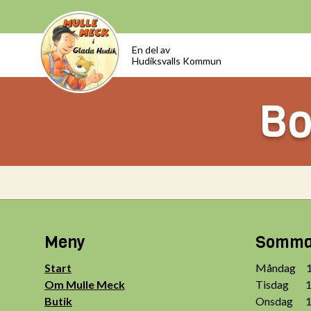
En del av
Hudiksvalls Kommun
Bo
Meny
Sommar
Start
Måndag 10
Om Mulle Meck
Tisdag 10
Butik
Onsdag 10