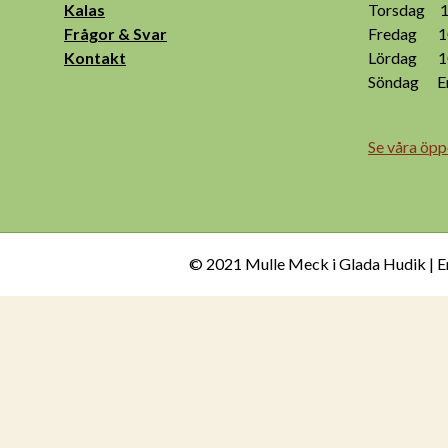
Kalas
Torsdag 10
Frågor & Svar
Fredag 10
Kontakt
Lördag 10
Söndag End
Se våra öpp
© 2021 Mulle Meck i Glada Hudik | E