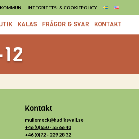
S KOMMUN
INTEGRITETS- & COOKIEPOLICY
UTIK
KALAS
FRÅGOR & SVAR
KONTAKT
-12
Kontakt
mullemeck@hudiksvall.se
+46 (0)650 - 55 66 40
+46 (0)72 - 229 28 32