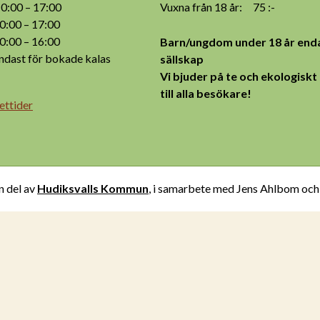
:00 – 17:00
Vuxna från 18 år: 75 :-
:00 – 17:00
:00 – 16:00
Barn/ungdom under 18 år enda
ast för bokade kalas
sällskap
Vi bjuder på te och ekologiskt
till alla besökare!
ettider
n del av
Hudiksvalls Kommun
, i samarbete med Jens Ahlbom oc