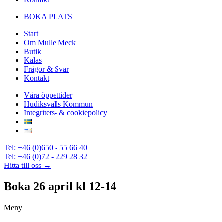
BOKA PLATS
Start
Om Mulle Meck
Butik
Kalas
Frågor & Svar
Kontakt
Våra öppettider
Hudiksvalls Kommun
Integritets- & cookiepolicy
Tel: +46 (0)650 - 55 66 40
Tel: +46 (0)72 - 229 28 32
Hitta till oss →
Boka 26 april kl 12-14
Meny