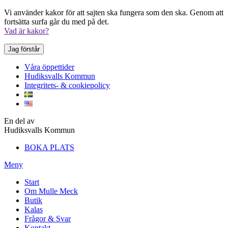
Vi använder kakor för att sajten ska fungera som den ska. Genom att
fortsätta surfa går du med på det.
Vad är kakor?
Jag förstår
Våra öppettider
Hudiksvalls Kommun
Integritets- & cookiepolicy
En del av
Hudiksvalls Kommun
BOKA PLATS
Meny
Start
Om Mulle Meck
Butik
Kalas
Frågor & Svar
Kontakt