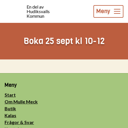
En del av
Meny
Hudiksvalls
Kommun
Boka 25 sept kl 10-12
Meny
Start
Om Mulle Meck
Butik
Kalas
Frågor & Svar