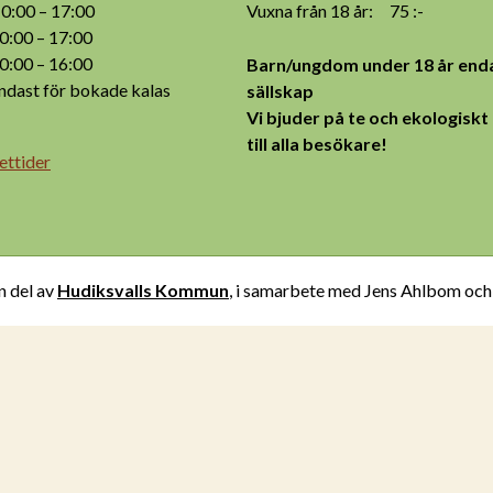
:00 – 17:00
Vuxna från 18 år: 75 :-
:00 – 17:00
:00 – 16:00
Barn/ungdom under 18 år enda
ast för bokade kalas
sällskap
Vi bjuder på te och ekologiskt
till alla besökare!
ettider
n del av
Hudiksvalls Kommun
, i samarbete med Jens Ahlbom oc