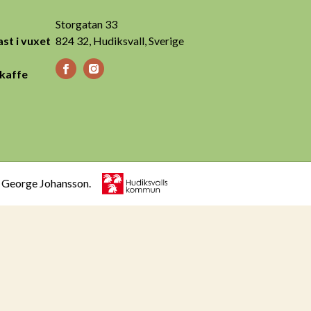
Storgatan 33
st i vuxet
824 32, Hudiksvall, Sverige
 kaffe
h George Johansson.