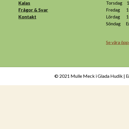
Kalas
Torsdag 10
Frågor & Svar
Fredag 10
Kontakt
Lördag 10
Söndag End
Se våra öpp
© 2021 Mulle Meck i Glada Hudik | E