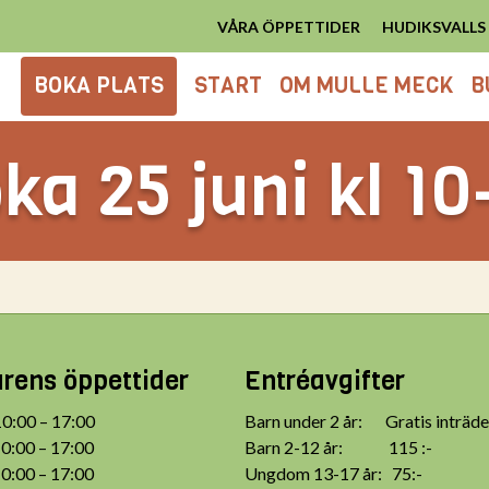
VÅRA ÖPPETTIDER
HUDIKSVALL
BOKA PLATS
START
OM MULLE MECK
B
ka 25 juni kl 10
ens öppettider
Entréavgifter
:00 – 17:00
Barn under 2 år: Gratis inträde
:00 – 17:00
Barn 2-12 år: 115 :-
:00 – 17:00
Ungdom 13-17 år: 75:-