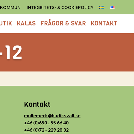
S KOMMUN
INTEGRITETS- & COOKIEPOLICY
UTIK
KALAS
FRÅGOR & SVAR
KONTAKT
-12
Kontakt
mullemeck@hudiksvall.se
+46 (0)650 - 55 66 40
+46 (0)72 - 229 28 32