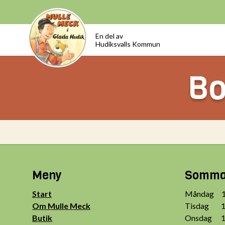
En del av
Hudiksvalls Kommun
Bo
Meny
Sommar
Start
Måndag 10
Om Mulle Meck
Tisdag 10
Butik
Onsdag 10