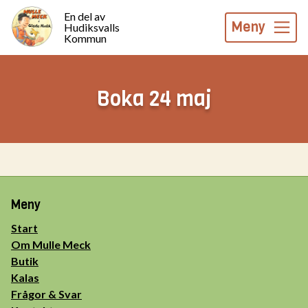
En del av
Meny
Hudiksvalls
Kommun
Boka 24 maj
Meny
Start
Om Mulle Meck
Butik
Kalas
Frågor & Svar