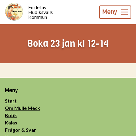
En del av
Meny
Hudiksvalls
Kommun
Boka 23 jan kl 12-14
Meny
Start
Om Mulle Meck
Butik
Kalas
Frågor & Svar