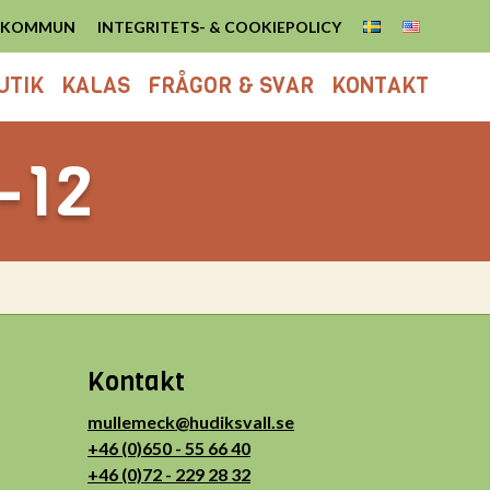
S KOMMUN
INTEGRITETS- & COOKIEPOLICY
UTIK
KALAS
FRÅGOR & SVAR
KONTAKT
0-12
Kontakt
mullemeck@hudiksvall.se
+46 (0)650 - 55 66 40
+46 (0)72 - 229 28 32