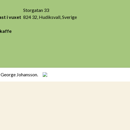
Storgatan 33
st i vuxet
824 32, Hudiksvall, Sverige
 kaffe
h George Johansson.