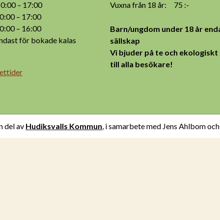
:00 – 17:00
Vuxna från 18 år: 75 :-
:00 – 17:00
:00 – 16:00
Barn/ungdom under 18 år enda
ast för bokade kalas
sällskap
Vi bjuder på te och ekologiskt
till alla besökare!
ettider
n del av
Hudiksvalls Kommun
, i samarbete med Jens Ahlbom oc