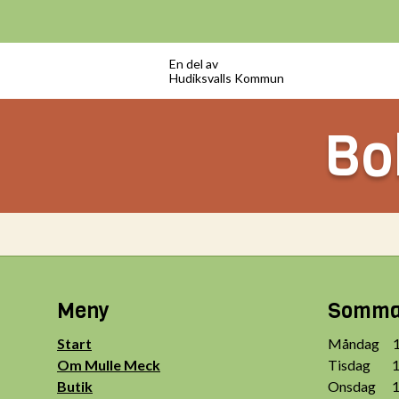
En del av
Hudiksvalls Kommun
Bok
Meny
Sommar
Start
Måndag 10
Om Mulle Meck
Tisdag 10
Butik
Onsdag 10