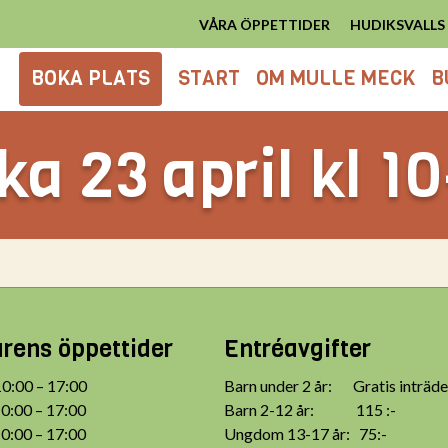
VÅRA ÖPPETTIDER
HUDIKSVALL
BOKA PLATS
START
OM MULLE MECK
B
a 23 april kl 1
ens öppettider
Entréavgifter
:00 – 17:00
Barn under 2 år: Gratis inträde
:00 – 17:00
Barn 2-12 år: 115 :-
:00 – 17:00
Ungdom 13-17 år: 75:-