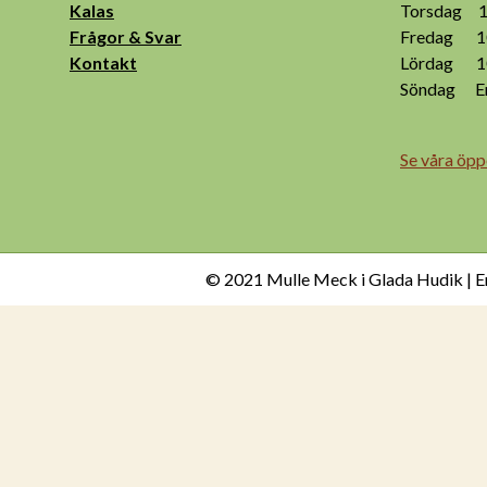
Kalas
Torsdag 10
Frågor & Svar
Fredag 10
Kontakt
Lördag 10
Söndag End
Se våra öpp
© 2021 Mulle Meck i Glada Hudik | E