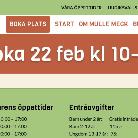
VÅRA ÖPPETTIDER
HUDIKSVALL
BOKA PLATS
START
OM MULLE MECK
B
ka 22 feb kl 10
ens öppettider
Entréavgifter
:00 – 17:00
Barn under 2 år: Gratis inträde
:00 – 17:00
Barn 2-12 år: 115 :-
:00 – 17:00
Ungdom 13-17 år: 75:-