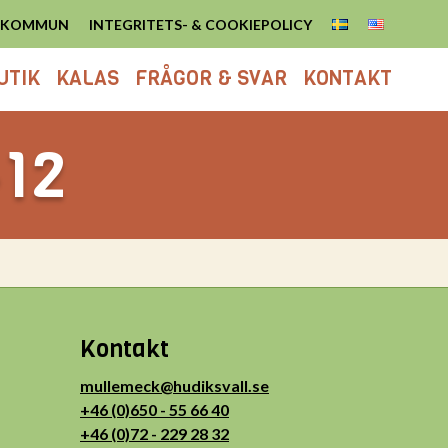
S KOMMUN
INTEGRITETS- & COOKIEPOLICY
UTIK
KALAS
FRÅGOR & SVAR
KONTAKT
-12
Kontakt
mullemeck@hudiksvall.se
+46 (0)650 - 55 66 40
+46 (0)72 - 229 28 32