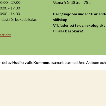
:00 – 17:00
Vuxna från 18 år: 75 :-
:00 – 17:00
:00 – 16:00
Barn/ungdom under 18 år enda
ast för bokade kalas
sällskap
Vi bjuder på te och ekologiskt
till alla besökare!
ettider
n del av
Hudiksvalls Kommun
, i samarbete med Jens Ahlbom oc