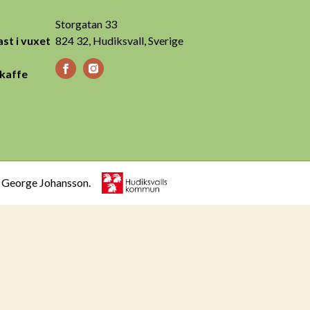
Storgatan 33
st i vuxet
824 32, Hudiksvall, Sverige
 kaffe
h George Johansson.