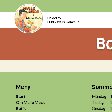
En del av
Hudiksvalls Kommun
Bo
Meny
Sommar
Start
Måndag 10
Om Mulle Meck
Tisdag 10
Butik
Onsdag 10