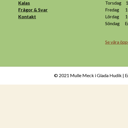
Kalas
Torsdag 10
Frågor & Svar
Fredag 10
Kontakt
Lördag 10
Söndag End
Se våra öpp
© 2021 Mulle Meck i Glada Hudik | E