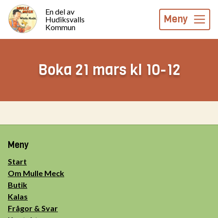
En del av
Meny
Hudiksvalls
Kommun
Boka 21 mars kl 10-12
Meny
Start
Om Mulle Meck
Butik
Kalas
Frågor & Svar