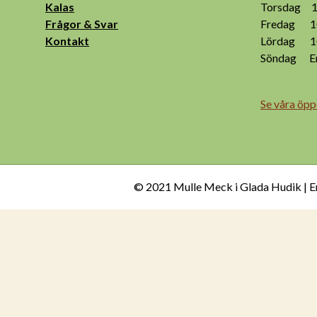
Kalas
Torsdag 10
Frågor & Svar
Fredag 10
Kontakt
Lördag 10
Söndag End
Se våra öpp
© 2021 Mulle Meck i Glada Hudik | E