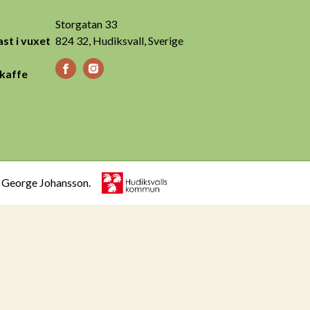
Storgatan 33
st i vuxet
824 32, Hudiksvall, Sverige
 kaffe
h George Johansson.