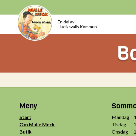
En del av
Hudiksvalls Kommun
Bo
Meny
Sommar
Start
Måndag 10
Om Mulle Meck
Tisdag 10
Butik
Onsdag 10