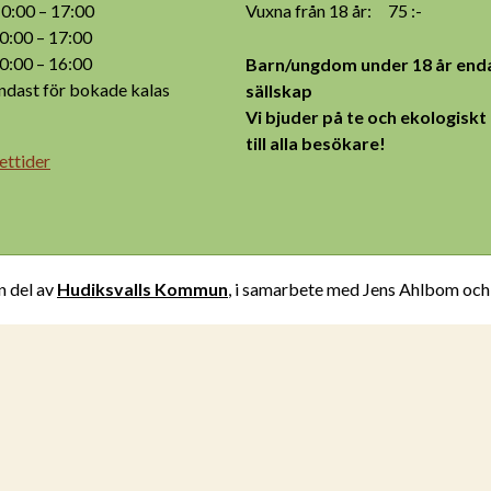
:00 – 17:00
Vuxna från 18 år: 75 :-
:00 – 17:00
:00 – 16:00
Barn/ungdom under 18 år enda
ast för bokade kalas
sällskap
Vi bjuder på te och ekologiskt
till alla besökare!
ettider
n del av
Hudiksvalls Kommun
, i samarbete med Jens Ahlbom oc