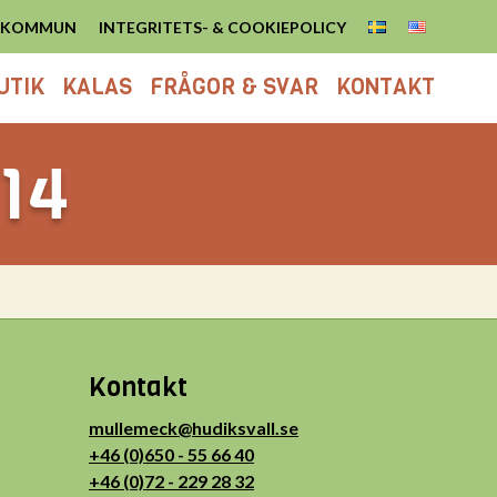
S KOMMUN
INTEGRITETS- & COOKIEPOLICY
UTIK
KALAS
FRÅGOR & SVAR
KONTAKT
-14
Kontakt
mullemeck@hudiksvall.se
+46 (0)650 - 55 66 40
+46 (0)72 - 229 28 32