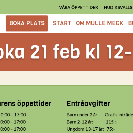
VÅRA ÖPPETTIDER
HUDIKSVALL
BOKA PLATS
START
OM MULLE MECK
B
ka 21 feb kl 12
ens öppettider
Entréavgifter
:00 – 17:00
Barn under 2 år: Gratis inträde
:00 – 17:00
Barn 2-12 år: 115 :-
:00 – 17:00
Ungdom 13-17 år: 75:-