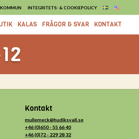
S KOMMUN
INTEGRITETS- & COOKIEPOLICY
UTIK
KALAS
FRÅGOR & SVAR
KONTAKT
-12
Kontakt
mullemeck@hudiksvall.se
+46 (0)650 - 55 66 40
+46 (0)72 - 229 28 32