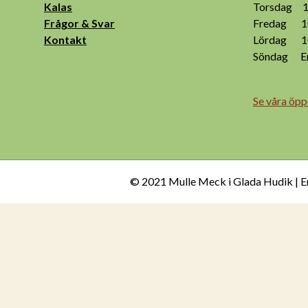
Kalas
Torsdag 10
Frågor & Svar
Fredag 10
Kontakt
Lördag 10
Söndag End
Se våra öpp
© 2021 Mulle Meck i Glada Hudik | E