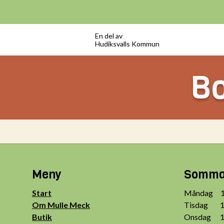
En del av
Hudiksvalls Kommun
Bo
Meny
Sommar
Start
Måndag 10
Om Mulle Meck
Tisdag 10
Butik
Onsdag 10