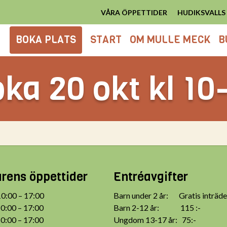
VÅRA ÖPPETTIDER
HUDIKSVALL
BOKA PLATS
START
OM MULLE MECK
B
ka 20 okt kl 10
ens öppettider
Entréavgifter
:00 – 17:00
Barn under 2 år: Gratis inträde
:00 – 17:00
Barn 2-12 år: 115 :-
:00 – 17:00
Ungdom 13-17 år: 75:-