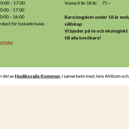
:00 – 17:00
Vuxna från 18 år: 75 :-
:00 – 17:00
:00 – 16:00
Barn/ungdom under 18 år enda
ast för bokade kalas
sällskap
Vi bjuder på te och ekologiskt
till alla besökare!
ettider
n del av
Hudiksvalls Kommun
, i samarbete med Jens Ahlbom oc