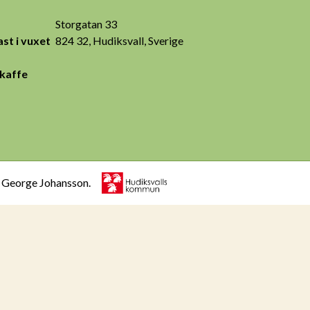
Storgatan 33
st i vuxet
824 32, Hudiksvall, Sverige
 kaffe
h George Johansson.