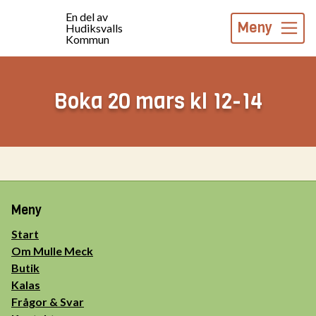
En del av
Meny
Hudiksvalls
Kommun
Boka 20 mars kl 12-14
Meny
Start
Om Mulle Meck
Butik
Kalas
Frågor & Svar