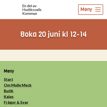
En del av
Meny
Hudiksvalls
Kommun
Boka 20 juni kl 12-14
Meny
Start
Om Mulle Meck
Butik
Kalas
Frågor & Svar