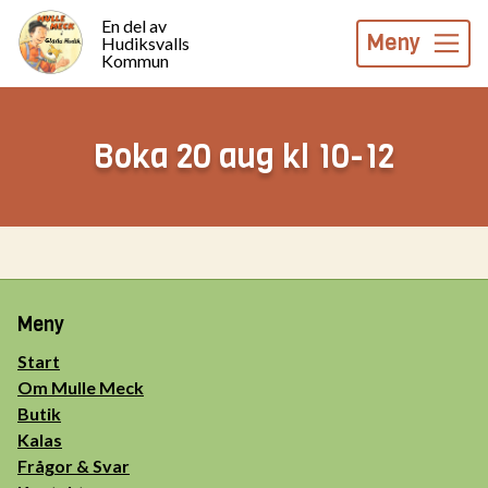
En del av
Meny
Hudiksvalls
Kommun
Boka 20 aug kl 10-12
Meny
Start
Om Mulle Meck
Butik
Kalas
Frågor & Svar