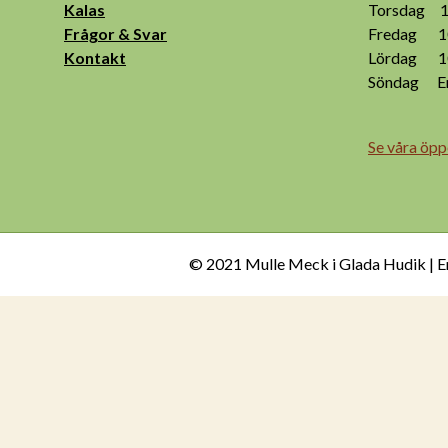
Kalas
Torsdag 10
Frågor & Svar
Fredag 10
Kontakt
Lördag 10
Söndag End
Se våra öpp
© 2021 Mulle Meck i Glada Hudik | E