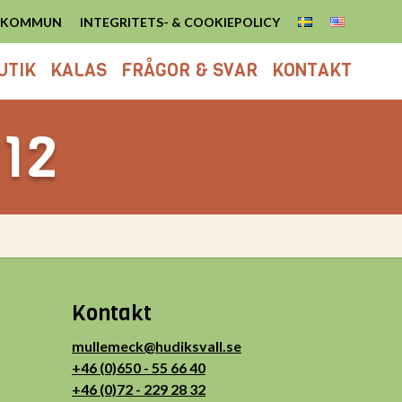
S KOMMUN
INTEGRITETS- & COOKIEPOLICY
UTIK
KALAS
FRÅGOR & SVAR
KONTAKT
-12
Kontakt
mullemeck@hudiksvall.se
+46 (0)650 - 55 66 40
+46 (0)72 - 229 28 32