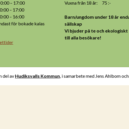
:00 – 17:00
Vuxna från 18 år: 75 :-
:00 – 17:00
:00 – 16:00
Barn/ungdom under 18 år enda
ast för bokade kalas
sällskap
Vi bjuder på te och ekologiskt
till alla besökare!
ettider
n del av
Hudiksvalls Kommun
, i samarbete med Jens Ahlbom oc