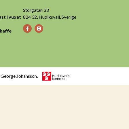
Storgatan 33
st i vuxet
824 32, Hudiksvall, Sverige
 kaffe
h George Johansson.