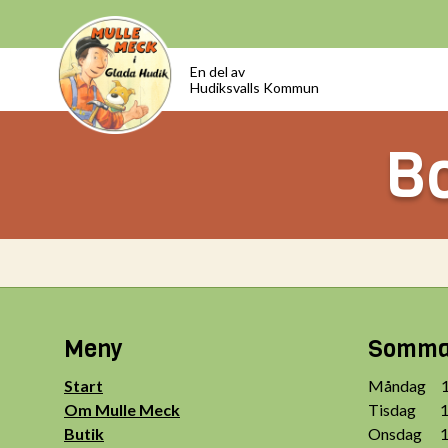
En del av
Hudiksvalls Kommun
Bo
Meny
Sommar
Start
Måndag 10
Om Mulle Meck
Tisdag 10
Butik
Onsdag 10