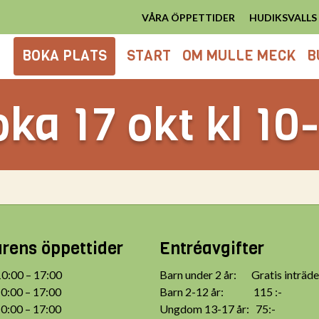
VÅRA ÖPPETTIDER
HUDIKSVALL
BOKA PLATS
START
OM MULLE MECK
B
ka 17 okt kl 10
ens öppettider
Entréavgifter
:00 – 17:00
Barn under 2 år: Gratis inträde
:00 – 17:00
Barn 2-12 år: 115 :-
:00 – 17:00
Ungdom 13-17 år: 75:-