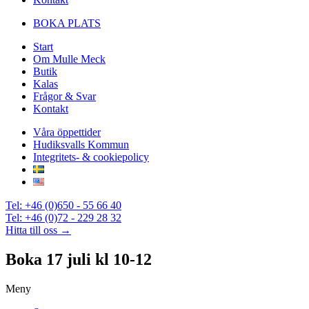
BOKA PLATS
Start
Om Mulle Meck
Butik
Kalas
Frågor & Svar
Kontakt
Våra öppettider
Hudiksvalls Kommun
Integritets- & cookiepolicy
Tel: +46 (0)650 - 55 66 40
Tel: +46 (0)72 - 229 28 32
Hitta till oss →
Boka 17 juli kl 10-12
Meny