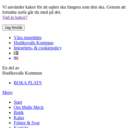
Vi använder kakor för att sajten ska fungera som den ska. Genom att
fortsätta surfa går du med på det.
Vad är kakor?
Jag förstår
Våra öppettider
Hudiksvalls Kommun
Integritets- & cookiepolicy
En del av
Hudiksvalls Kommun
BOKA PLATS
Meny
Start
Om Mulle Meck
Butik
Kalas
Frågor & Svar
Kontakt