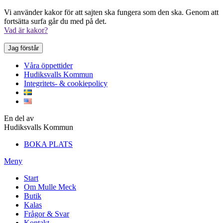
Vi använder kakor för att sajten ska fungera som den ska. Genom att
fortsätta surfa går du med på det.
Vad är kakor?
Jag förstår
Våra öppettider
Hudiksvalls Kommun
Integritets- & cookiepolicy
En del av
Hudiksvalls Kommun
BOKA PLATS
Meny
Start
Om Mulle Meck
Butik
Kalas
Frågor & Svar
Kontakt