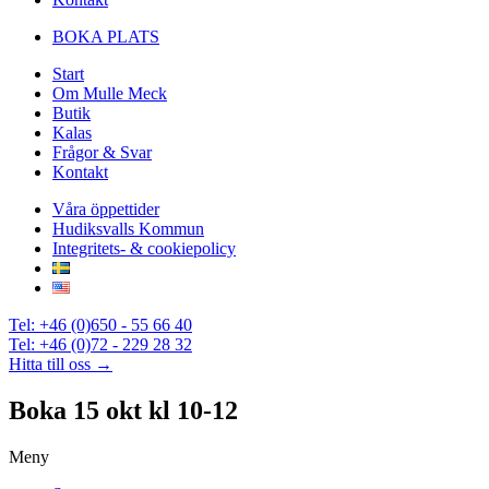
BOKA PLATS
Start
Om Mulle Meck
Butik
Kalas
Frågor & Svar
Kontakt
Våra öppettider
Hudiksvalls Kommun
Integritets- & cookiepolicy
Tel: +46 (0)650 - 55 66 40
Tel: +46 (0)72 - 229 28 32
Hitta till oss →
Boka 15 okt kl 10-12
Meny