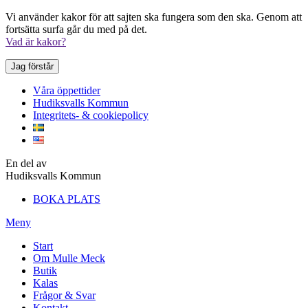
Vi använder kakor för att sajten ska fungera som den ska. Genom att
fortsätta surfa går du med på det.
Vad är kakor?
Jag förstår
Våra öppettider
Hudiksvalls Kommun
Integritets- & cookiepolicy
En del av
Hudiksvalls Kommun
BOKA PLATS
Meny
Start
Om Mulle Meck
Butik
Kalas
Frågor & Svar
Kontakt