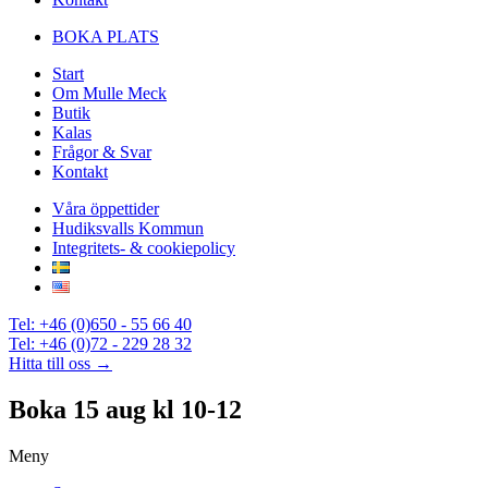
BOKA PLATS
Start
Om Mulle Meck
Butik
Kalas
Frågor & Svar
Kontakt
Våra öppettider
Hudiksvalls Kommun
Integritets- & cookiepolicy
Tel: +46 (0)650 - 55 66 40
Tel: +46 (0)72 - 229 28 32
Hitta till oss →
Boka 15 aug kl 10-12
Meny