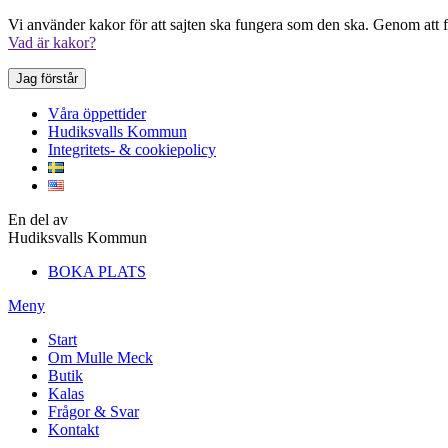
Vi använder kakor för att sajten ska fungera som den ska. Genom att fo
Vad är kakor?
Jag förstår
Våra öppettider
Hudiksvalls Kommun
Integritets- & cookiepolicy
En del av
Hudiksvalls Kommun
BOKA PLATS
Meny
Start
Om Mulle Meck
Butik
Kalas
Frågor & Svar
Kontakt