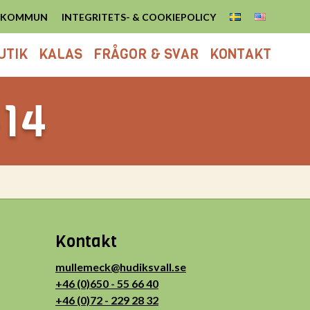
S KOMMUN
INTEGRITETS- & COOKIEPOLICY
UTIK
KALAS
FRÅGOR & SVAR
KONTAKT
-14
Kontakt
mullemeck@hudiksvall.se
+46 (0)650 - 55 66 40
+46 (0)72 - 229 28 32