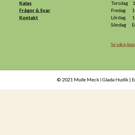
Kalas
Torsdag 10
Frågor & Svar
Fredag 10
Kontakt
Lördag 10
Söndag End
Se våra öpp
© 2021 Mulle Meck i Glada Hudik | E