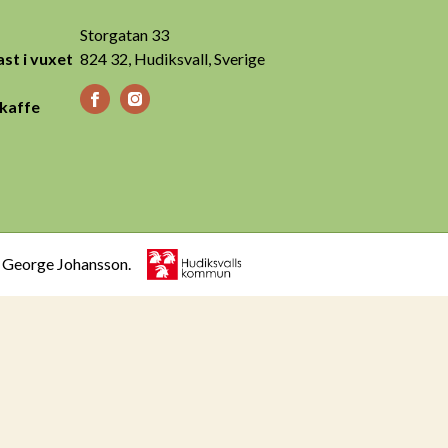
Storgatan 33
st i vuxet
824 32, Hudiksvall, Sverige
 kaffe
h George Johansson.