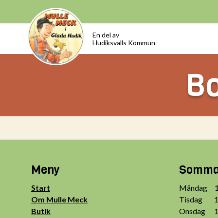
En del av
Hudiksvalls Kommun
Bo
Meny
Sommar
Start
Måndag 10
Om Mulle Meck
Tisdag 10
Butik
Onsdag 10