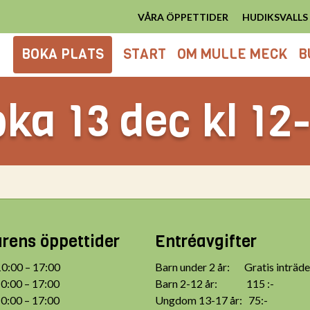
VÅRA ÖPPETTIDER
HUDIKSVALL
BOKA PLATS
START
OM MULLE MECK
B
ka 13 dec kl 12
ens öppettider
Entréavgifter
:00 – 17:00
Barn under 2 år: Gratis inträde
:00 – 17:00
Barn 2-12 år: 115 :-
:00 – 17:00
Ungdom 13-17 år: 75:-