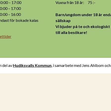
:00 – 17:00
Vuxna från 18 år: 75 :-
:00 – 17:00
:00 – 16:00
Barn/ungdom under 18 år enda
ast för bokade kalas
sällskap
Vi bjuder på te och ekologiskt
till alla besökare!
ettider
n del av
Hudiksvalls Kommun
, i samarbete med Jens Ahlbom oc