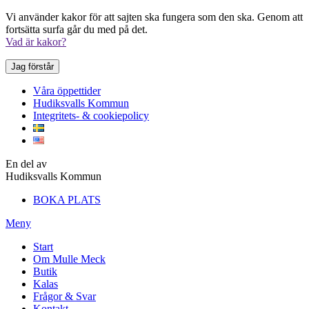
Vi använder kakor för att sajten ska fungera som den ska. Genom att
fortsätta surfa går du med på det.
Vad är kakor?
Jag förstår
Våra öppettider
Hudiksvalls Kommun
Integritets- & cookiepolicy
En del av
Hudiksvalls Kommun
BOKA PLATS
Meny
Start
Om Mulle Meck
Butik
Kalas
Frågor & Svar
Kontakt