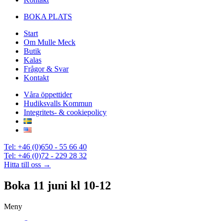
BOKA PLATS
Start
Om Mulle Meck
Butik
Kalas
Frågor & Svar
Kontakt
Våra öppettider
Hudiksvalls Kommun
Integritets- & cookiepolicy
Tel: +46 (0)650 - 55 66 40
Tel: +46 (0)72 - 229 28 32
Hitta till oss →
Boka 11 juni kl 10-12
Meny