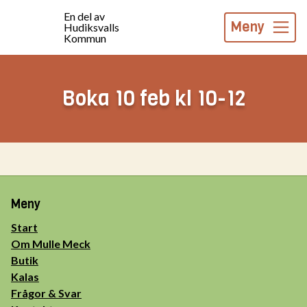
En del av
Meny
Hudiksvalls
Kommun
Boka 10 feb kl 10-12
Meny
Start
Om Mulle Meck
Butik
Kalas
Frågor & Svar