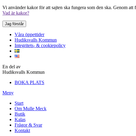
Vi använder kakor för att sajten ska fungera som den ska. Genom att fo
Vad är kakor?
Jag förstår
Våra öppettider
Hudiksvalls Kommun
Integritets- & cookiepolicy
En del av
Hudiksvalls Kommun
BOKA PLATS
Meny
Start
Om Mulle Meck
Butik
Kalas
Frågor & Svar
Kontakt