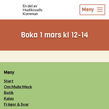
En del av
Meny
Hudiksvalls
Kommun
Boka 1 mars kl 12-14
Meny
Start
Om Mulle Meck
Butik
Kalas
Frågor & Svar